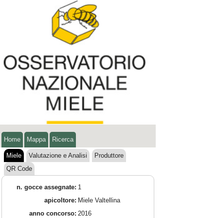
Home
Mappa
Ricerca
Miele
Valutazione e Analisi
Produttore
QR Code
n. gocce assegnate:
1
apicoltore:
Miele Valtellina
anno concorso:
2016