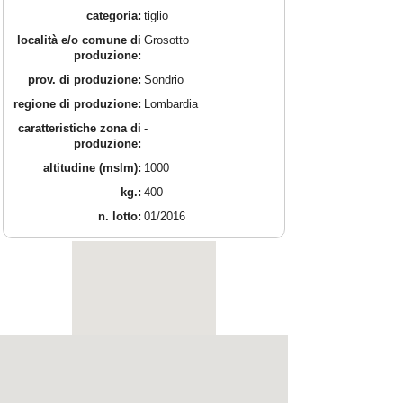
categoria:
tiglio
località e/o comune di
Grosotto
produzione:
prov. di produzione:
Sondrio
regione di produzione:
Lombardia
caratteristiche zona di
-
produzione:
altitudine (mslm):
1000
kg.:
400
n. lotto:
01/2016