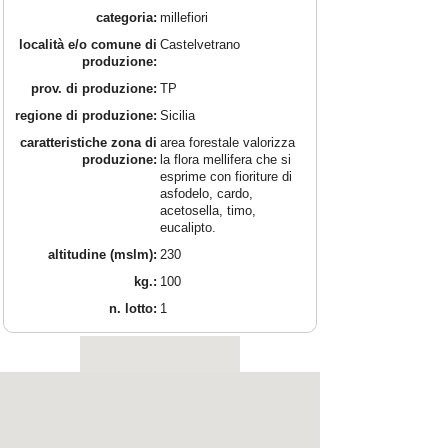
categoria:
millefiori
località e/o comune di
Castelvetrano
produzione:
prov. di produzione:
TP
regione di produzione:
Sicilia
caratteristiche zona di
area forestale valorizza
produzione:
la flora mellifera che si
esprime con fioriture di
asfodelo, cardo,
acetosella, timo,
eucalipto.
altitudine (mslm):
230
kg.:
100
n. lotto:
1