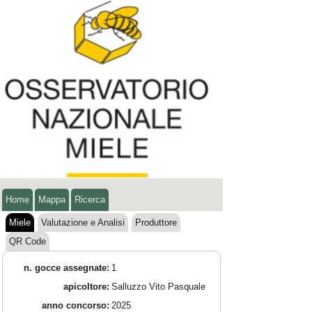
Home
Mappa
Ricerca
Miele
Valutazione e Analisi
Produttore
QR Code
n. gocce assegnate:
1
apicoltore:
Salluzzo Vito Pasquale
anno concorso:
2025