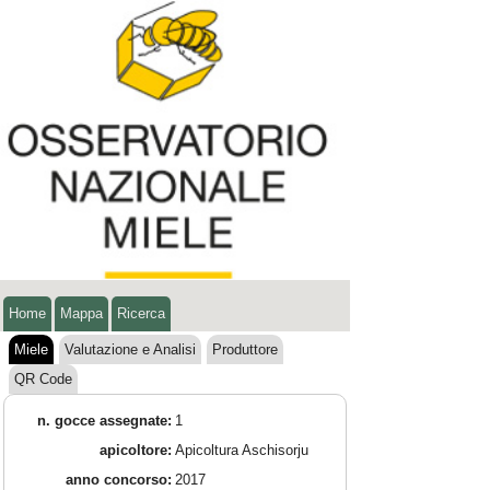
Home
Mappa
Ricerca
Miele
Valutazione e Analisi
Produttore
QR Code
n. gocce assegnate:
1
apicoltore:
Apicoltura Aschisorju
anno concorso:
2017