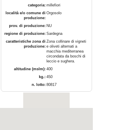
categoria:
millefiori
località e/o comune di
Orgosolo
produzione:
prov. di produzione:
NU
regione di produzione:
Sardegna
caratteristiche zona di
Zona collinare di vigneti
produzione:
e oliveti alternati a
macchia mediterranea
circondata da boschi di
leccio e sughera.
altitudine (mslm):
400
kg.:
450
n. lotto:
80817