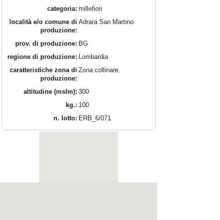
categoria:
millefiori
località e/o comune di
Adrara San Martino
produzione:
prov. di produzione:
BG
regione di produzione:
Lombardia
caratteristiche zona di
Zona collinare.
produzione:
altitudine (mslm):
300
kg.:
100
n. lotto:
ERB_6/071