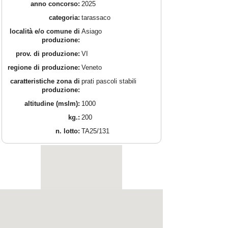
anno concorso:
2025
categoria:
tarassaco
località e/o comune di
Asiago
produzione:
prov. di produzione:
VI
regione di produzione:
Veneto
caratteristiche zona di
prati pascoli stabili
produzione:
altitudine (mslm):
1000
kg.:
200
n. lotto:
TA25/131