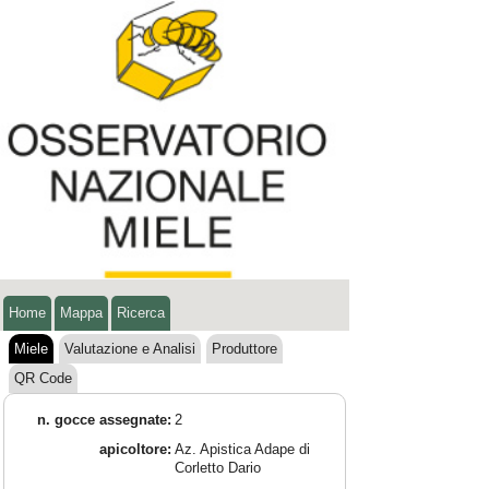
Home
Mappa
Ricerca
Miele
Valutazione e Analisi
Produttore
QR Code
n. gocce assegnate:
2
apicoltore:
Az. Apistica Adape di
Corletto Dario