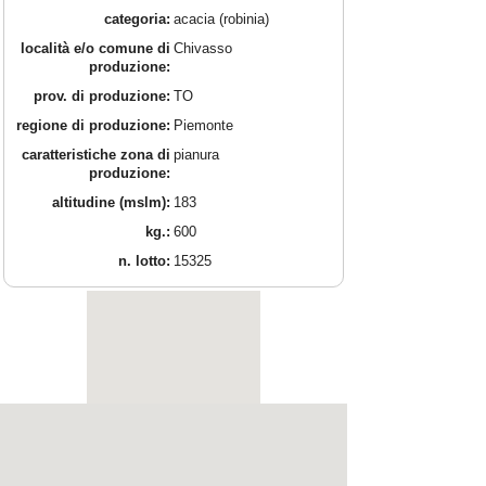
categoria:
acacia (robinia)
località e/o comune di
Chivasso
produzione:
prov. di produzione:
TO
regione di produzione:
Piemonte
caratteristiche zona di
pianura
produzione:
altitudine (mslm):
183
kg.:
600
n. lotto:
15325