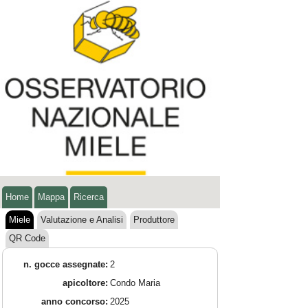
Home
Mappa
Ricerca
Miele
Valutazione e Analisi
Produttore
QR Code
n. gocce assegnate:
2
apicoltore:
Condo Maria
anno concorso:
2025