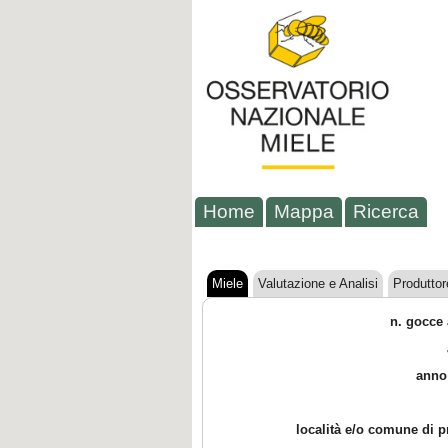
Home
Mappa
Ricerca
Miele
Valutazione e Analisi
Produttor
n. gocce 
anno
località e/o comune di 