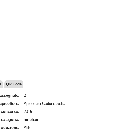
e
QR Code
assegnate:
2
apicoltore:
Apicoltura Codone Sofia
 concorso:
2016
categoria:
millefiori
produzione:
Alife