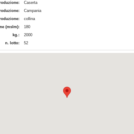
produzione:
Caserta
produzione:
Campania
produzione:
collina
ine (mslm):
180
kg.:
2000
n. lotto:
52