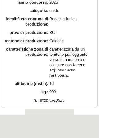
anno concorso:
2025
categoria:
cardo
località e/o comune di
Roccella Ionica
produzione:
prov. di produzione:
RC
regione di produzione:
Calabria
caratteristiche zona di
caratterizzata da un
produzione:
territorio pianeggiante
verso il mare ionio e
collinare con terreno
argilloso verso
l'entroterra.
altitudine (mslm):
16
kg.:
900
n. lotto:
CAO525