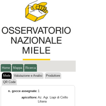
Home
Mappa
Ricerca
Miele
Valutazione e Analisi
Produttore
QR Code
n. gocce assegnate:
1
apicoltore:
Az. Agr. Liapi di Cirillo
Liliana