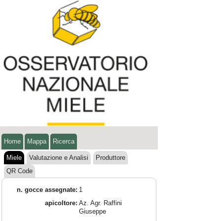
Home
Mappa
Ricerca
Miele
Valutazione e Analisi
Produttore
QR Code
n. gocce assegnate:
1
apicoltore:
Az. Agr. Raffini
Giuseppe