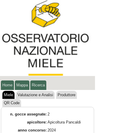
Home
Mappa
Ricerca
Miele
Valutazione e Analisi
Produttore
QR Code
n. gocce assegnate:
2
apicoltore:
Apicoltura Pancaldi
anno concorso:
2024