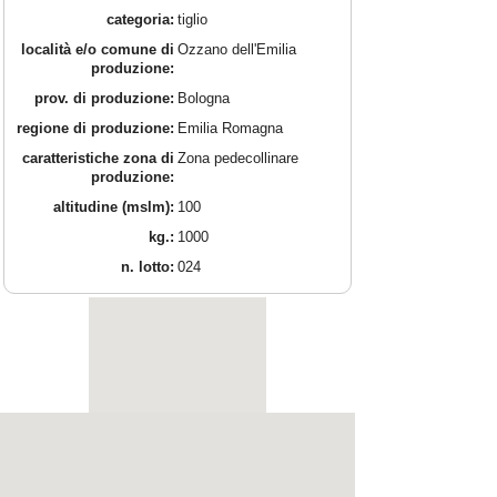
categoria:
tiglio
località e/o comune di
Ozzano dell'Emilia
produzione:
prov. di produzione:
Bologna
regione di produzione:
Emilia Romagna
caratteristiche zona di
Zona pedecollinare
produzione:
altitudine (mslm):
100
kg.:
1000
n. lotto:
024