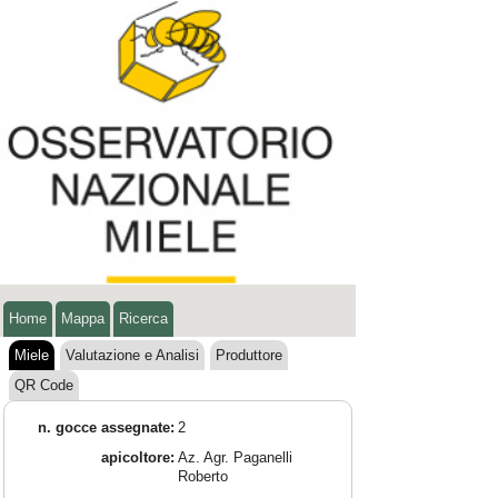
Home
Mappa
Ricerca
Miele
Valutazione e Analisi
Produttore
QR Code
n. gocce assegnate:
2
apicoltore:
Az. Agr. Paganelli
Roberto