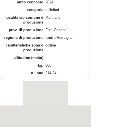
anno concorso:
2024
categoria:
millefiori
località e/o comune di
Montiano
produzione:
prov. di produzione:
Forlì Cesena
regione di produzione:
Emilia Romagna
caratteristiche zona di
collina
produzione:
altitudine (mslm):
kg.:
600
n. lotto:
214-24