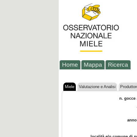
Home
Mappa
Ricerca
Miele
Valutazione e Analisi
Produttor
n. gocce 
anno
località e/o comune di 