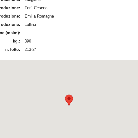
produzione:
Forlì Cesena
produzione:
Emilia Romagna
produzione:
collina
ine (mslm):
kg.:
390
n. lotto:
213-24