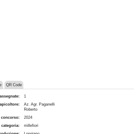
e
QR Code
assegnate:
1
apicoltore:
Az. Agr. Paganelli
Roberto
 concorso:
2024
categoria:
millefiori
produzione:
Longiano