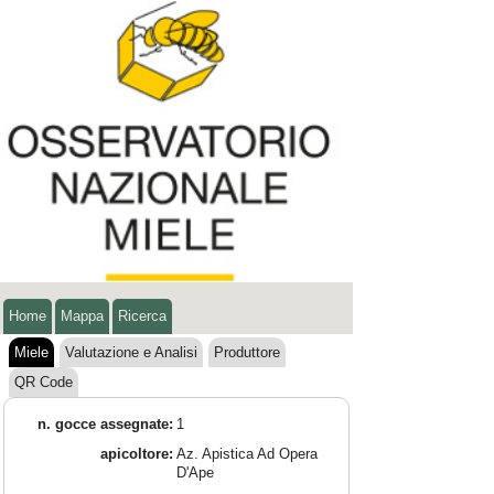
Home
Mappa
Ricerca
Miele
Valutazione e Analisi
Produttore
QR Code
n. gocce assegnate:
1
apicoltore:
Az. Apistica Ad Opera
D'Ape