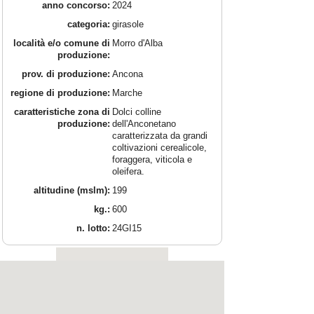
anno concorso:
2024
categoria:
girasole
località e/o comune di
Morro d'Alba
produzione:
prov. di produzione:
Ancona
regione di produzione:
Marche
caratteristiche zona di
Dolci colline
produzione:
dell'Anconetano
caratterizzata da grandi
coltivazioni cerealicole,
foraggera, viticola e
oleifera.
altitudine (mslm):
199
kg.:
600
n. lotto:
24GI15