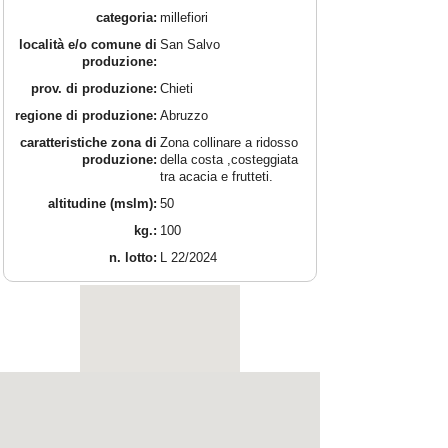
categoria:
millefiori
località e/o comune di
San Salvo
produzione:
prov. di produzione:
Chieti
regione di produzione:
Abruzzo
caratteristiche zona di
Zona collinare a ridosso
produzione:
della costa ,costeggiata
tra acacia e frutteti.
altitudine (mslm):
50
kg.:
100
n. lotto:
L 22/2024