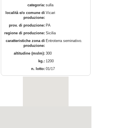
categoria:
sulla
località e/o comune di
Vicari
produzione:
prov. di produzione:
PA
regione di produzione:
Sicilia
caratteristiche zona di
Entroterra seminativo.
produzione:
altitudine (mslm):
300
kg.:
1200
n. lotto:
01/17