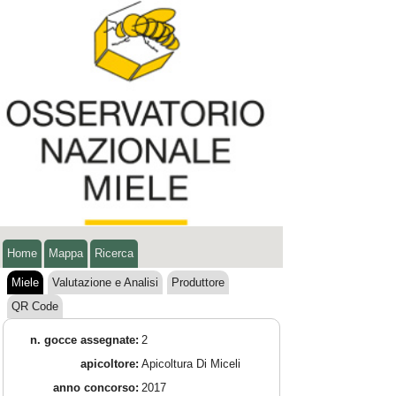
Home
Mappa
Ricerca
Miele
Valutazione e Analisi
Produttore
QR Code
n. gocce assegnate:
2
apicoltore:
Apicoltura Di Miceli
anno concorso:
2017