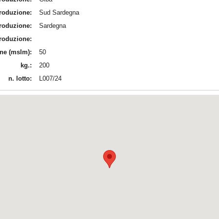
produzione:
Sud Sardegna
produzione:
Sardegna
produzione:
ine (mslm):
50
kg.:
200
n. lotto:
L007/24