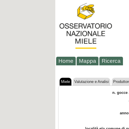
Home
Mappa
Ricerca
Miele
Valutazione e Analisi
Produttor
n. gocce 
anno
località e/o comune di 