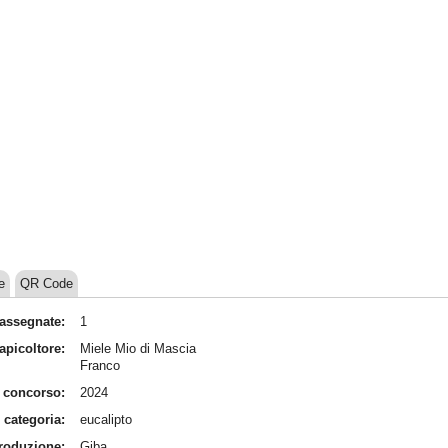
e
QR Code
assegnate:
1
apicoltore:
Miele Mio di Mascia
Franco
 concorso:
2024
categoria:
eucalipto
produzione:
Giba