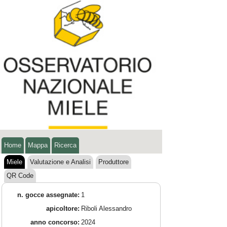
Home
Mappa
Ricerca
Miele
Valutazione e Analisi
Produttore
QR Code
n. gocce assegnate:
1
apicoltore:
Riboli Alessandro
anno concorso:
2024