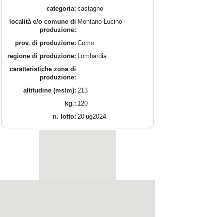
categoria:
castagno
località e/o comune di
Montano Lucino
produzione:
prov. di produzione:
Como
regione di produzione:
Lombardia
caratteristiche zona di
produzione:
altitudine (mslm):
213
kg.:
120
n. lotto:
20lug2024