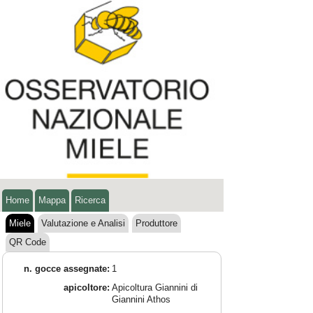
Home
Mappa
Ricerca
Miele
Valutazione e Analisi
Produttore
QR Code
n. gocce assegnate:
1
apicoltore:
Apicoltura Giannini di
Giannini Athos