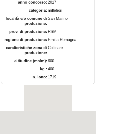
anno concorso:
2017
categoria:
millefiori
località e/o comune di
San Marino
produzione:
prov. di produzione:
RSM
regione di produzione:
Emilia Romagna
caratteristiche zona di
Collinare.
produzione:
altitudine (mslm):
600
kg.:
400
n. lotto:
1719