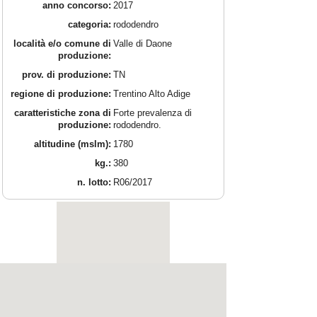
anno concorso:
2017
categoria:
rododendro
località e/o comune di
Valle di Daone
produzione:
prov. di produzione:
TN
regione di produzione:
Trentino Alto Adige
caratteristiche zona di
Forte prevalenza di
produzione:
rododendro.
altitudine (mslm):
1780
kg.:
380
n. lotto:
R06/2017