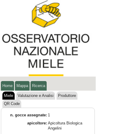
Home
Mappa
Ricerca
Miele
Valutazione e Analisi
Produttore
QR Code
n. gocce assegnate:
1
apicoltore:
Apicoltura Biologica
Angelini