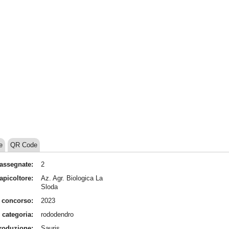
e
QR Code
assegnate:
2
apicoltore:
Az. Agr. Biologica La
Sloda
 concorso:
2023
categoria:
rododendro
produzione:
Sauris