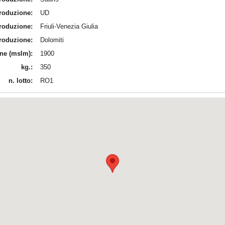
produzione:
UD
produzione:
Friuli-Venezia Giulia
produzione:
Dolomiti
ine (mslm):
1900
kg.:
350
n. lotto:
RO1