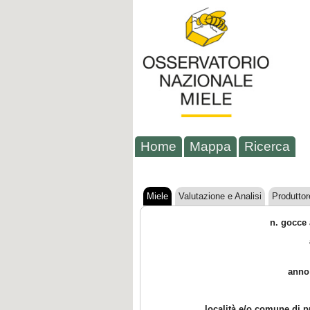
Home
Mappa
Ricerca
Miele
Valutazione e Analisi
Produttor
n. gocce 
anno
località e/o comune di 