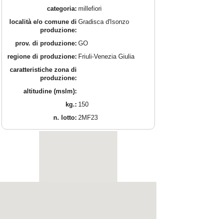
categoria:
millefiori
località e/o comune di
Gradisca d'Isonzo
produzione:
prov. di produzione:
GO
regione di produzione:
Friuli-Venezia Giulia
caratteristiche zona di
produzione:
altitudine (mslm):
kg.:
150
n. lotto:
2MF23