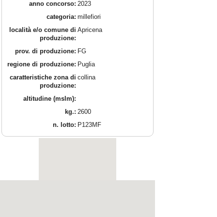
anno concorso:
2023
categoria:
millefiori
località e/o comune di
Apricena
produzione:
prov. di produzione:
FG
regione di produzione:
Puglia
caratteristiche zona di
collina
produzione:
altitudine (mslm):
kg.:
2600
n. lotto:
P123MF