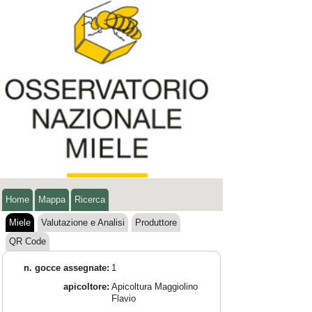
Home
Mappa
Ricerca
Miele
Valutazione e Analisi
Produttore
QR Code
n. gocce assegnate:
1
apicoltore:
Apicoltura Maggiolino
Flavio