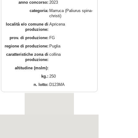
anno concorso:
2023
categoria:
Marruca (Paliurus spina-
christi)
località e/o comune di
Apricena
produzione:
prov. di produzione:
FG
regione di produzione:
Puglia
caratteristiche zona di
collina
produzione:
altitudine (mslm):
kg.:
250
n. lotto:
D123MA