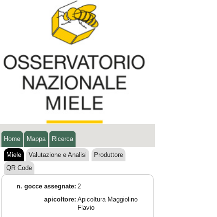
Home
Mappa
Ricerca
Miele
Valutazione e Analisi
Produttore
QR Code
n. gocce assegnate:
2
apicoltore:
Apicoltura Maggiolino
Flavio