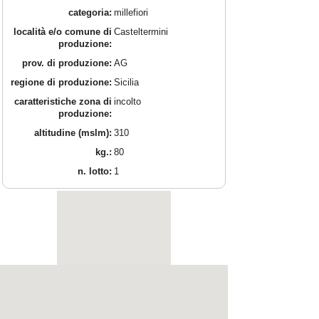
categoria:
millefiori
località e/o comune di
Casteltermini
produzione:
prov. di produzione:
AG
regione di produzione:
Sicilia
caratteristiche zona di
incolto
produzione:
altitudine (mslm):
310
kg.:
80
n. lotto:
1