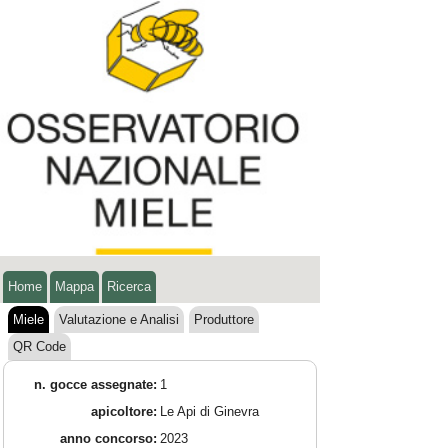
Home
Mappa
Ricerca
Miele
Valutazione e Analisi
Produttore
QR Code
n. gocce assegnate:
1
apicoltore:
Le Api di Ginevra
anno concorso:
2023