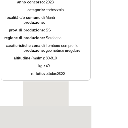
anno concorso:
2023
categoria:
corbezzolo
località e/o comune di
Monti
produzione:
prov. di produzione:
SS
regione di produzione:
Sardegna
caratteristiche zona di
Territorio con profilo
produzione:
geometrico irregolare
altitudine (mslm):
80-810
kg.:
49
n. lotto:
ottobre2022