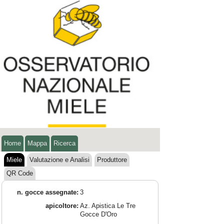
Home
Mappa
Ricerca
Miele
Valutazione e Analisi
Produttore
QR Code
n. gocce assegnate:
3
apicoltore:
Az. Apistica Le Tre
Gocce D'Oro