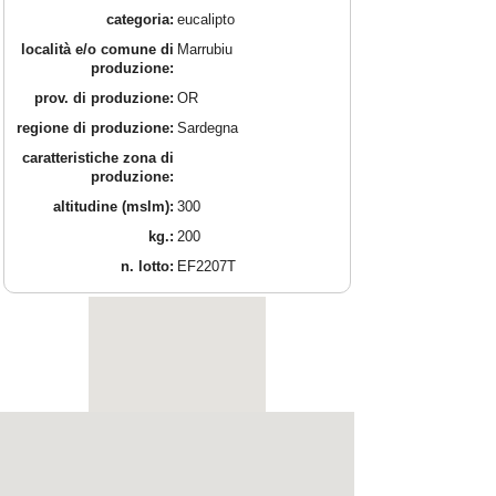
categoria:
eucalipto
località e/o comune di
Marrubiu
produzione:
prov. di produzione:
OR
regione di produzione:
Sardegna
caratteristiche zona di
produzione:
altitudine (mslm):
300
kg.:
200
n. lotto:
EF2207T