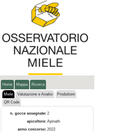
Home
Mappa
Ricerca
Miele
Valutazione e Analisi
Produttore
QR Code
n. gocce assegnate:
2
apicoltore:
Apinath
anno concorso:
2022