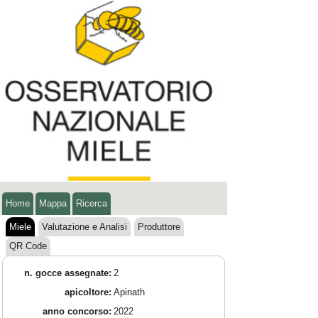
Home
Mappa
Ricerca
Miele
Valutazione e Analisi
Produttore
QR Code
n. gocce assegnate:
2
apicoltore:
Apinath
anno concorso:
2022