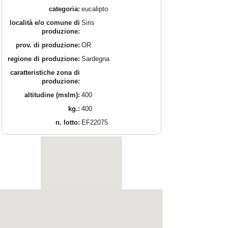
categoria:
eucalipto
località e/o comune di
Siris
produzione:
prov. di produzione:
OR
regione di produzione:
Sardegna
caratteristiche zona di
produzione:
altitudine (mslm):
400
kg.:
400
n. lotto:
EF22075