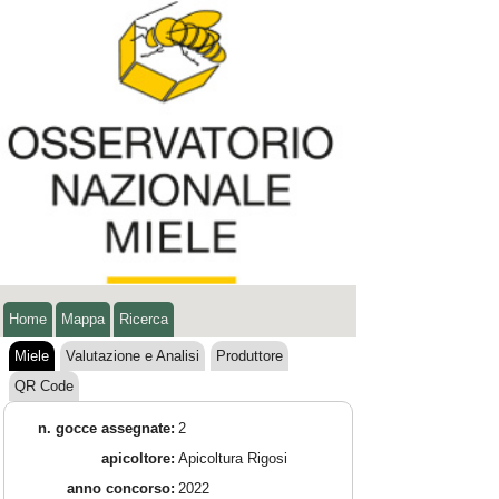
Home
Mappa
Ricerca
Miele
Valutazione e Analisi
Produttore
QR Code
n. gocce assegnate:
2
apicoltore:
Apicoltura Rigosi
anno concorso:
2022