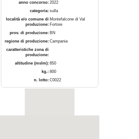
anno concorso:
2022
categoria:
sulla
località e/o comune di
Montefalcone di Val
produzione:
Fortore
prov. di produzione:
BN
regione di produzione:
Campania
caratteristiche zona di
produzione:
altitudine (mslm):
850
kg.:
800
n. lotto:
C0022