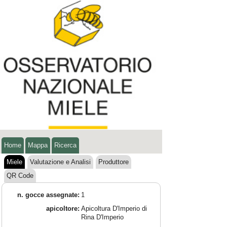
Home
Mappa
Ricerca
Miele
Valutazione e Analisi
Produttore
QR Code
n. gocce assegnate:
1
apicoltore:
Apicoltura D'Imperio di
Rina D'Imperio