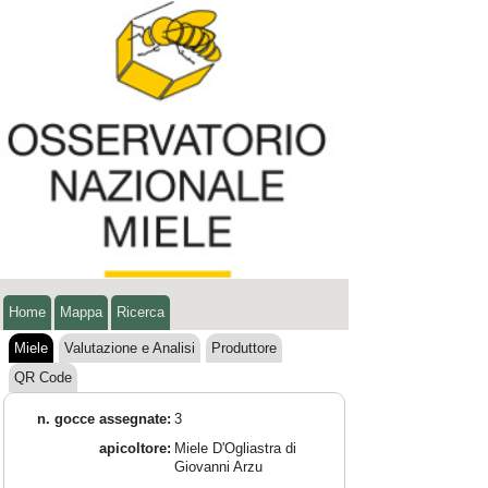
Home
Mappa
Ricerca
Miele
Valutazione e Analisi
Produttore
QR Code
n. gocce assegnate:
3
apicoltore:
Miele D'Ogliastra di
Giovanni Arzu