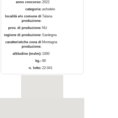
anno concorso:
2022
categoria:
asfodelo
località e/o comune di
Talana
produzione:
prov. di produzione:
NU
regione di produzione:
Sardegna
caratteristiche zona di
Montagna
produzione:
altitudine (mslm):
1000
kg.:
90
n. lotto:
22-041