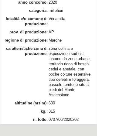
anno concorso:
2020
categoria:
millefiori
località e/o comune di
Venarotta
produzione:
prov. di produzione:
AP
regione di produzione:
Marche
caratteristiche zona di
zona collinare
produzione:
esposizione sud est
lontane da zone urbane,
territorio ricco di boschi
cedui e abetaie, con
poche colture estensive,
tipo cereali e foraggera,
pascoli. territorio sito ai
piedi del Monte
Ascensione
altitudine (mslm):
600
kg.:
315
n. lotto:
0707/00/2020202