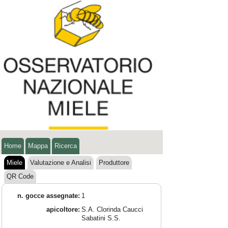
Home
Mappa
Ricerca
Miele
Valutazione e Analisi
Produttore
QR Code
n. gocce assegnate:
1
apicoltore:
S.A. Clorinda Caucci
Sabatini S.S.