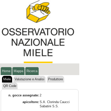
Home
Mappa
Ricerca
Miele
Valutazione e Analisi
Produttore
QR Code
n. gocce assegnate:
2
apicoltore:
S.A. Clorinda Caucci
Sabatini S.S.