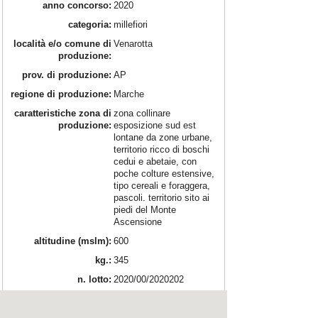
anno concorso:
2020
categoria:
millefiori
località e/o comune di
Venarotta
produzione:
prov. di produzione:
AP
regione di produzione:
Marche
caratteristiche zona di
zona collinare
produzione:
esposizione sud est
lontane da zone urbane,
territorio ricco di boschi
cedui e abetaie, con
poche colture estensive,
tipo cereali e foraggera,
pascoli. territorio sito ai
piedi del Monte
Ascensione
altitudine (mslm):
600
kg.:
345
n. lotto:
2020/00/2020202