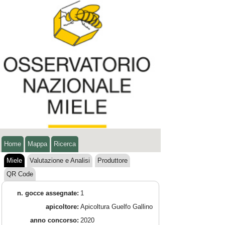
Home
Mappa
Ricerca
Miele
Valutazione e Analisi
Produttore
QR Code
n. gocce assegnate:
1
apicoltore:
Apicoltura Guelfo Gallino
anno concorso:
2020