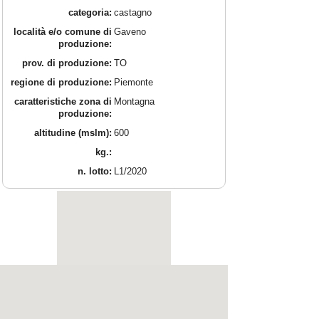
categoria:
castagno
località e/o comune di
Gaveno
produzione:
prov. di produzione:
TO
regione di produzione:
Piemonte
caratteristiche zona di
Montagna
produzione:
altitudine (mslm):
600
kg.:
n. lotto:
L1/2020