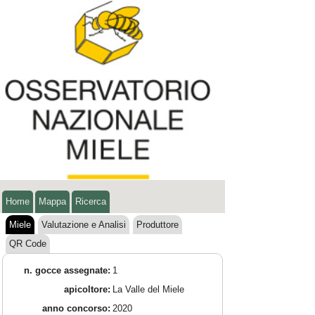
Home
Mappa
Ricerca
Miele
Valutazione e Analisi
Produttore
QR Code
n. gocce assegnate:
1
apicoltore:
La Valle del Miele
anno concorso:
2020