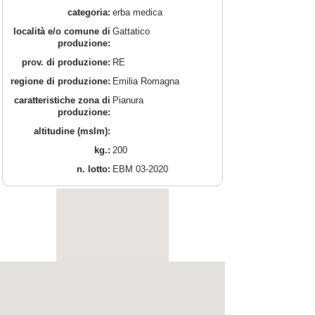
categoria:
erba medica
località e/o comune di
Gattatico
produzione:
prov. di produzione:
RE
regione di produzione:
Emilia Romagna
caratteristiche zona di
Pianura
produzione:
altitudine (mslm):
kg.:
200
n. lotto:
EBM 03-2020