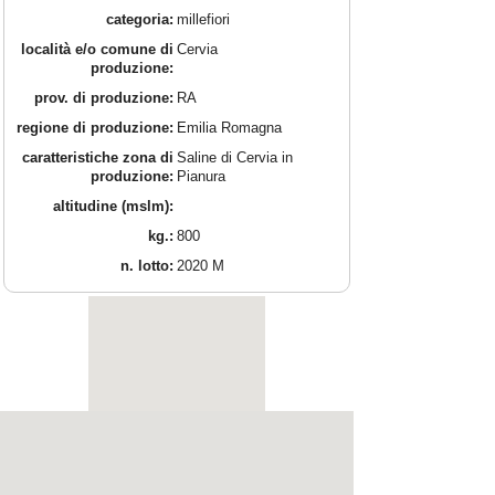
categoria:
millefiori
località e/o comune di
Cervia
produzione:
prov. di produzione:
RA
regione di produzione:
Emilia Romagna
caratteristiche zona di
Saline di Cervia in
produzione:
Pianura
altitudine (mslm):
kg.:
800
n. lotto:
2020 M