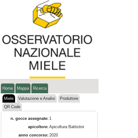
Home
Mappa
Ricerca
Miele
Valutazione e Analisi
Produttore
QR Code
n. gocce assegnate:
1
apicoltore:
Apicoltura Battistini
anno concorso:
2020