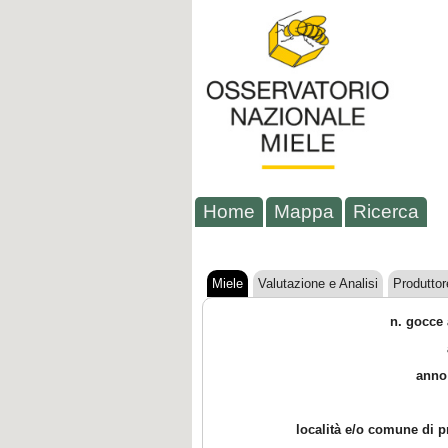
Home
Mappa
Ricerca
Miele
Valutazione e Analisi
Produttor
n. gocce 
anno
località e/o comune di 