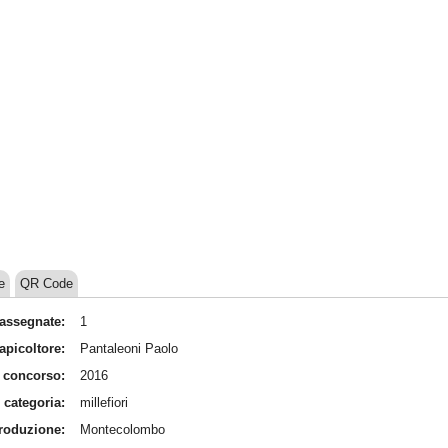
e
QR Code
assegnate:
1
apicoltore:
Pantaleoni Paolo
 concorso:
2016
categoria:
millefiori
produzione:
Montecolombo