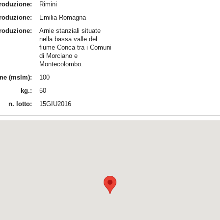
produzione:
Rimini
produzione:
Emilia Romagna
produzione:
Arnie stanziali situate
nella bassa valle del
fiume Conca tra i Comuni
di Morciano e
Montecolombo.
ine (mslm):
100
kg.:
50
n. lotto:
15GIU2016