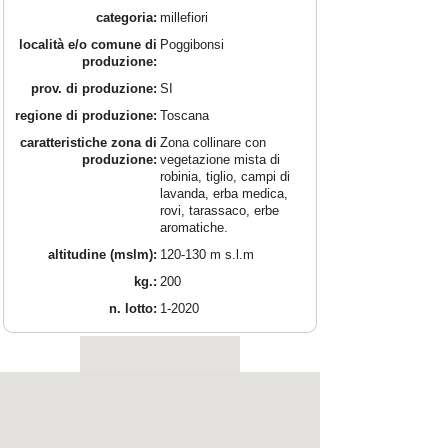
categoria:
millefiori
località e/o comune di
Poggibonsi
produzione:
prov. di produzione:
SI
regione di produzione:
Toscana
caratteristiche zona di
Zona collinare con
produzione:
vegetazione mista di
robinia, tiglio, campi di
lavanda, erba medica,
rovi, tarassaco, erbe
aromatiche.
altitudine (mslm):
120-130 m s.l.m
kg.:
200
n. lotto:
1-2020