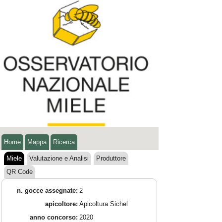
Home
Mappa
Ricerca
Miele
Valutazione e Analisi
Produttore
QR Code
n. gocce assegnate:
2
apicoltore:
Apicoltura Sichel
anno concorso:
2020