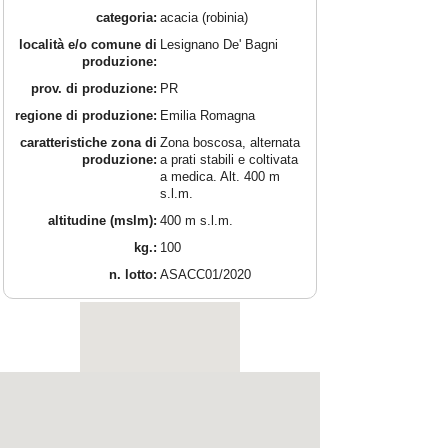
categoria:
acacia (robinia)
località e/o comune di
Lesignano De' Bagni
produzione:
prov. di produzione:
PR
regione di produzione:
Emilia Romagna
caratteristiche zona di
Zona boscosa, alternata
produzione:
a prati stabili e coltivata
a medica. Alt. 400 m
s.l.m.
altitudine (mslm):
400 m s.l.m.
kg.:
100
n. lotto:
ASACC01/2020