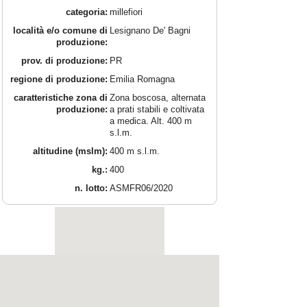
categoria:
millefiori
località e/o comune di
Lesignano De' Bagni
produzione:
prov. di produzione:
PR
regione di produzione:
Emilia Romagna
caratteristiche zona di
Zona boscosa, alternata
produzione:
a prati stabili e coltivata
a medica. Alt. 400 m
s.l.m.
altitudine (mslm):
400 m s.l.m.
kg.:
400
n. lotto:
ASMFR06/2020