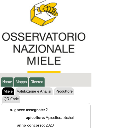
Home
Mappa
Ricerca
Miele
Valutazione e Analisi
Produttore
QR Code
n. gocce assegnate:
2
apicoltore:
Apicoltura Sichel
anno concorso:
2020