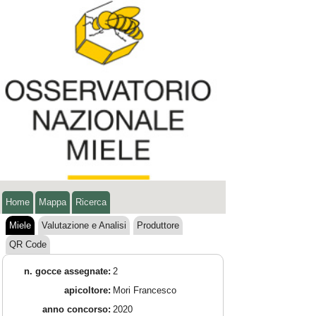
Home
Mappa
Ricerca
Miele
Valutazione e Analisi
Produttore
QR Code
n. gocce assegnate:
2
apicoltore:
Mori Francesco
anno concorso:
2020