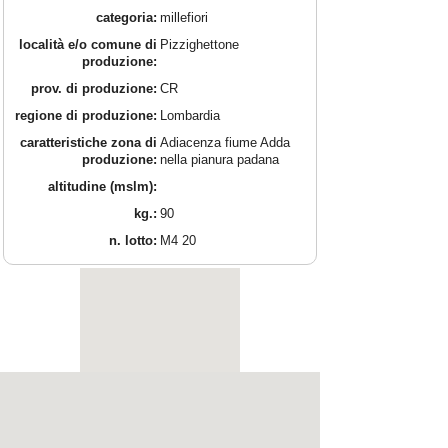
categoria:
millefiori
località e/o comune di
Pizzighettone
produzione:
prov. di produzione:
CR
regione di produzione:
Lombardia
caratteristiche zona di
Adiacenza fiume Adda
produzione:
nella pianura padana
altitudine (mslm):
kg.:
90
n. lotto:
M4 20