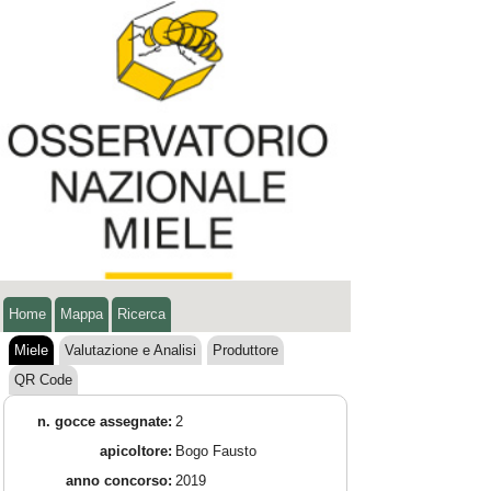
Home
Mappa
Ricerca
Miele
Valutazione e Analisi
Produttore
QR Code
n. gocce assegnate:
2
apicoltore:
Bogo Fausto
anno concorso:
2019