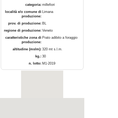
categoria:
millefiori
località e/o comune di
Limana
produzione:
prov. di produzione:
BL
regione di produzione:
Veneto
caratteristiche zona di
Prato adibito a foraggio
produzione:
altitudine (mslm):
320 mt s.l.m.
kg.:
30
n. lotto:
M1-2019