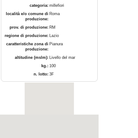
categoria:
millefiori
località e/o comune di
Roma
produzione:
prov. di produzione:
RM
regione di produzione:
Lazio
caratteristiche zona di
Pianura
produzione:
altitudine (mslm):
Livello del mar
kg.:
100
n. lotto:
3F