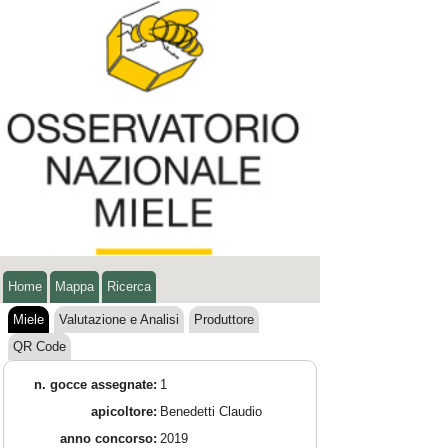
Home
Mappa
Ricerca
Miele
Valutazione e Analisi
Produttore
QR Code
n. gocce assegnate:
1
apicoltore:
Benedetti Claudio
anno concorso:
2019