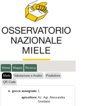
Home
Mappa
Ricerca
Miele
Valutazione e Analisi
Produttore
QR Code
n. gocce assegnate:
1
apicoltore:
Az. Agr. Alessandra
Giordano