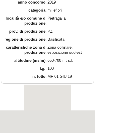
anno concorso:
2019
categoria:
millefiori
località e/o comune di
Pietragalla
produzione:
prov. di produzione:
PZ
regione di produzione:
Basilicata
caratteristiche zona di
Zona collinare,
produzione:
esposizione sud-est
altitudine (mslm):
650-700 mt s.l.
kg.:
100
n. lotto:
MF 01 GIU 19