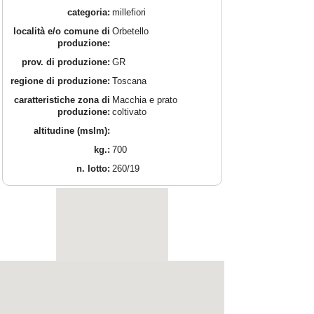
categoria:
millefiori
località e/o comune di
Orbetello
produzione:
prov. di produzione:
GR
regione di produzione:
Toscana
caratteristiche zona di
Macchia e prato
produzione:
coltivato
altitudine (mslm):
kg.:
700
n. lotto:
260/19