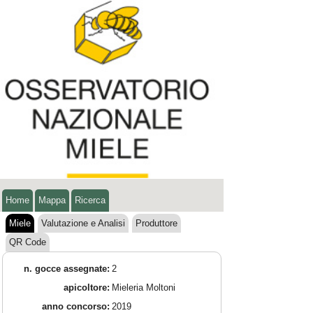
Home
Mappa
Ricerca
Miele
Valutazione e Analisi
Produttore
QR Code
n. gocce assegnate:
2
apicoltore:
Mieleria Moltoni
anno concorso:
2019