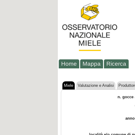
Home
Mappa
Ricerca
Miele
Valutazione e Analisi
Produttor
n. gocce 
anno
località e/o comune di 