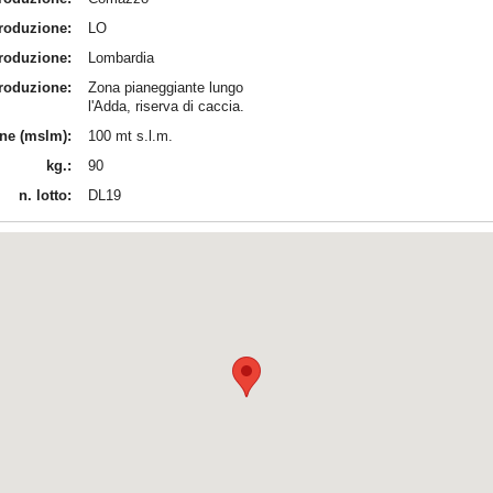
produzione:
LO
produzione:
Lombardia
produzione:
Zona pianeggiante lungo
l'Adda, riserva di caccia.
ine (mslm):
100 mt s.l.m.
kg.:
90
n. lotto:
DL19