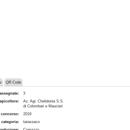
e
QR Code
assegnate:
3
apicoltore:
Az. Agr. Chelidonia S.S.
di Colombari e Maucieri
 concorso:
2019
categoria:
tarassaco
produzione:
Comazzo