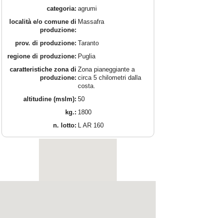
categoria:
agrumi
località e/o comune di
Massafra
produzione:
prov. di produzione:
Taranto
regione di produzione:
Puglia
caratteristiche zona di
Zona pianeggiante a
produzione:
circa 5 chilometri dalla
costa.
altitudine (mslm):
50
kg.:
1800
n. lotto:
L AR 160