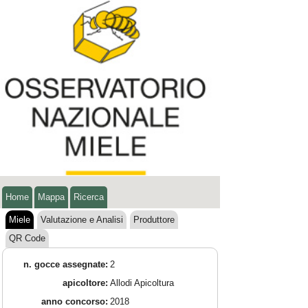
Home
Mappa
Ricerca
Miele
Valutazione e Analisi
Produttore
QR Code
n. gocce assegnate:
2
apicoltore:
Allodi Apicoltura
anno concorso:
2018