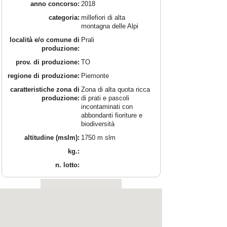
anno concorso:
2018
categoria:
millefiori di alta
montagna delle Alpi
località e/o comune di
Prali
produzione:
prov. di produzione:
TO
regione di produzione:
Piemonte
caratteristiche zona di
Zona di alta quota ricca
produzione:
di prati e pascoli
incontaminati con
abbondanti fioriture e
biodiversità
altitudine (mslm):
1750 m slm
kg.:
n. lotto: