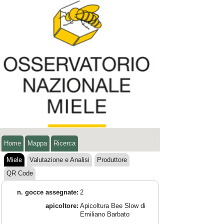
Home
Mappa
Ricerca
Miele
Valutazione e Analisi
Produttore
QR Code
n. gocce assegnate:
2
apicoltore:
Apicoltura Bee Slow di
Emiliano Barbato