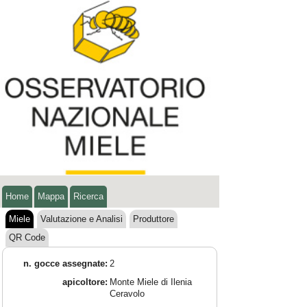
Home
Mappa
Ricerca
Miele
Valutazione e Analisi
Produttore
QR Code
n. gocce assegnate:
2
apicoltore:
Monte Miele di Ilenia
Ceravolo