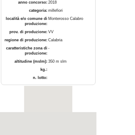
anno concorso:
2018
categoria:
millefiori
località e/o comune di
Monterosso Calabro
produzione:
prov. di produzione:
VV
regione di produzione:
Calabria
caratteristiche zona di
-
produzione:
altitudine (mslm):
350 m slm
kg.:
n. lotto: