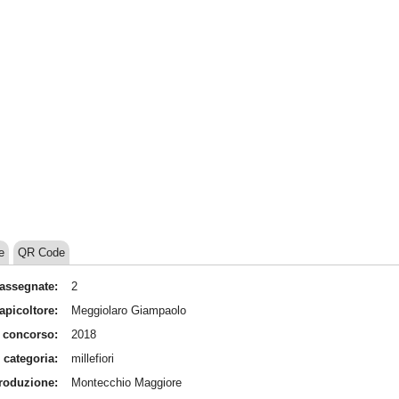
e
QR Code
assegnate:
2
apicoltore:
Meggiolaro Giampaolo
 concorso:
2018
categoria:
millefiori
produzione:
Montecchio Maggiore