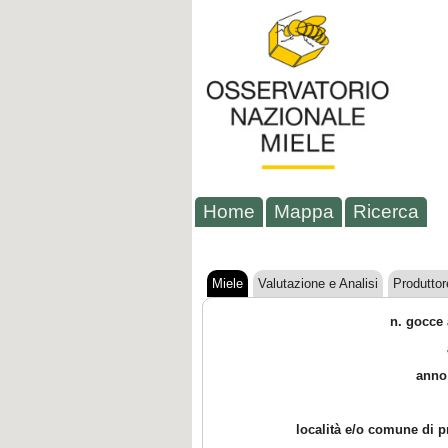
Home
Mappa
Ricerca
Miele
Valutazione e Analisi
Produttor
n. gocce 
anno
località e/o comune di 