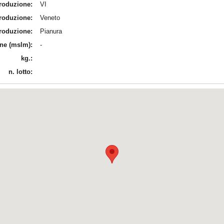
produzione:
VI
produzione:
Veneto
produzione:
Pianura
ine (mslm):
-
kg.:
n. lotto: